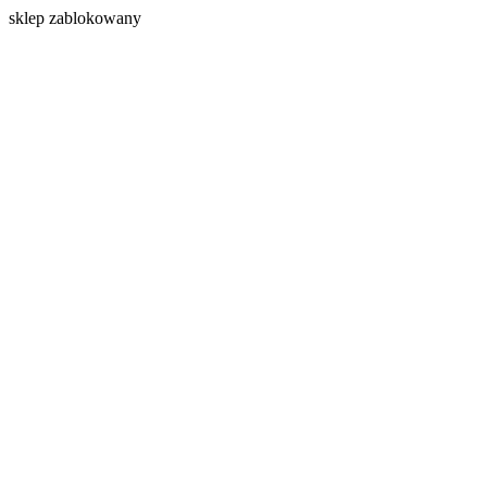
s
klep zablokowany