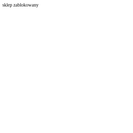
s
klep zablokowany